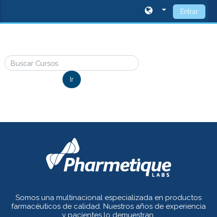
Entrar
Salta al contenido principal
Buscar Cursos
Ir
Somos una multinacional especializada en productos
farmacéuticos de calidad. Nuestros años de experiencia
y pacientes lo demuestran.